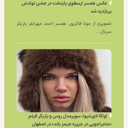
عکس همسر ارسطوی پایتخت در جشن تولدش
پربازدید شد
تصویری از مونا فائزپور، همسر احمد مهرانفر بازیگر
سریال...
اولگا لاورنتیوا، سوپرمدل روس و بازیگر فیلم
«ماجراجویی در جزیره جیمز باند» در اصفهان