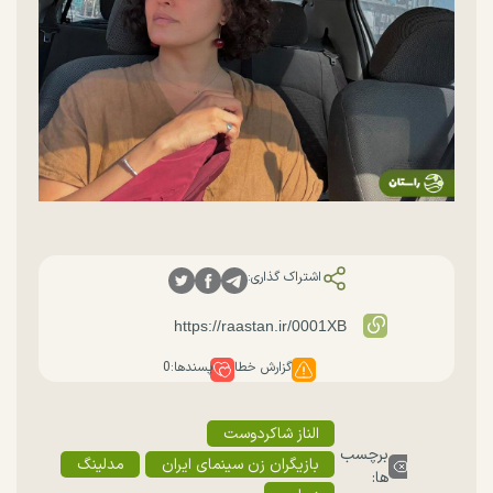
اشتراک گذاری:
گزارش خطا
پسندها:
0
الناز شاکردوست
برچسب
بازیگران زن سینمای ایران
مدلینگ
ها: