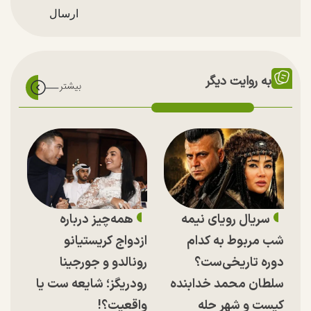
به روایت دیگر
سریال رویای نیمه
همه‌چیز درباره
شب مربوط به کدام
ازدواج کریستیانو
دوره تاریخی‌ست؟
رونالدو و جورجینا
سلطان محمد خدابنده
رودریگز؛ شایعه ست یا
کیست و شهر حله
واقعیت؟!