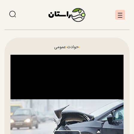
حوادث
عمومی