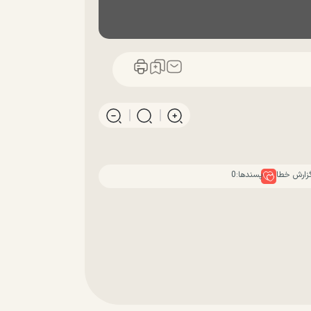
زارش خطا
پسندها:
0