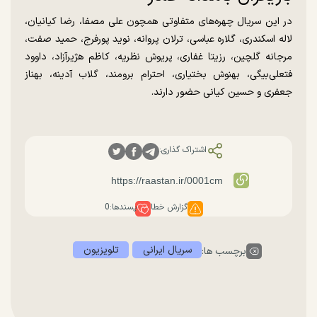
در این سریال چهره‌های متفاوتی همچون علی مصفا، رضا کیانیان،
لاله اسکندری، گلاره عباسی، ترلان پروانه، نوید پورفرج، حمید صفت،
مرجانه گلچین، رزیتا غفاری، پریوش نظریه، کاظم هژیرآزاد، داوود
فتعلی‌بیگی، بهنوش بختیاری، احترام برومند، گلاب آدینه، بهناز
جعفری و حسین کیانی حضور دارند.
اشتراک گذاری:
گزارش خطا
پسندها:
0
سریال ایرانی
تلویزیون
برچسب ها: