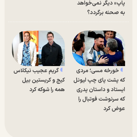
پاپ» دیگر نمی‌خواهد
به صحنه برگردد؟
خورخه مسی؛ مردی
گریم عجیب نیکلاس
که پشت پای چپ لیونل
کیج و کریستین بیل
ایستاد و داستان پدری
همه را شوکه کرد
که سرنوشت فوتبال را
عوض کرد