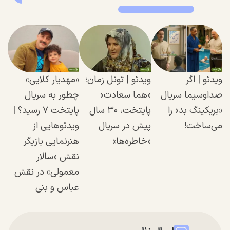
ویدئو |‌ اگر
ویدئو | تونل زمان؛
«مهدیار کلایی»
صداوسیما سریال
«هما سعادت»
چطور به سریال
«بریکینگ بد» را
پایتخت، ۳۰ سال
پایتخت ۷ رسید؟ |
می‌ساخت!
پیش در سریال
ویدئو‌هایی از
«خاطره‌ها»
هنرنمایی بازیگر
نقش «سالار
معمولی» در نقش
عباس و بنی