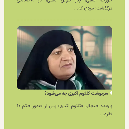
خورخه مسی، پدر لیونل مسی، در ۶۸سالگی
درگذشت؛ مردی که...
سرنوشت کلثوم اکبری چه می‌شود؟
پرونده جنجالی «کلثوم اکبری» پس از صدور حکم ۱۰
فقره...