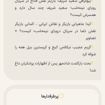
بیوگرافی سعید شریف؛ بازیگر نقش فتاح در سریال
رویای نیمه‌شب؛ سعید شریف چند سال دارد و
همسرش کیست؟
آیدا ماهیانی بازیگر و نقاش ایرانی – آلمانی بازیگر
نقش تلما در سریال «رویای نیمه‌شب» کیست؟ +
تصاویر
گریم عجیب نیکلاس کیج و کریستین بیل همه را
شوکه کرد
بحث بازگشت شادمهر پس از اظهارات پزشکیان داغ
شد!
تغییر چهره شدید سارا و نیکای سریال پایتخت در
جشن تولد ۲۲ سالگی + تصاویر
توافق با آمریکا در انتظار تایید نهایی شعام؟
پرطرفدارها