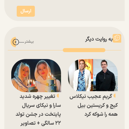
به روایت دیگر
گریم عجیب نیکلاس
تغییر چهره شدید
کیج و کریستین بیل
سارا و نیکای سریال
همه را شوکه کرد
پایتخت در جشن تولد
۲۲ سالگی + تصاویر