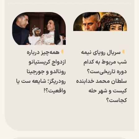
سریال رویای نیمه
همه‌چیز درباره
شب مربوط به کدام
ازدواج کریستیانو
دوره تاریخی‌ست؟
رونالدو و جورجینا
سلطان محمد خدابنده
رودریگز؛ شایعه ست یا
کیست و شهر حله
واقعیت؟!
کجاست؟