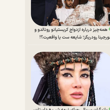
همه‌چیز درباره ازدواج کریستیانو رونالدو و
رجینا رودریگز؛ شایعه ست یا واقعیت؟!
بازیگران سریال رویای نیمه شب + داستان،