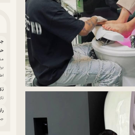
حو
بر
اط
زی
زی‌
راز
جدی