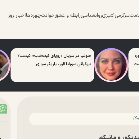
امت
سرگرمی
آشپزی
روانشناسی
رابطه و عشق
حوادث
چهره‌ها
اخبار روز
ره
صوفیا در سریال «رویای نیمه‌شب» کیست؟
ست
بیوگرافی سوزانا الوز، بازیگر سوری
دیکور و مانیکور