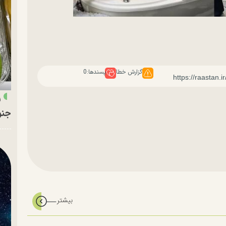
گزارش خطا
پسندها:
0
ر
جنو