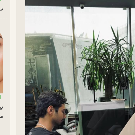
سا
بی
مج