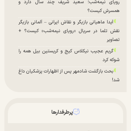
رویای نیمه‌شب؛ سعید شریف چند سال دارد و
همسرش کیست؟
آیدا ماهیانی بازیگر و نقاش ایرانی – آلمانی بازیگر
نقش تلما در سریال «رویای نیمه‌شب» کیست؟ +
تصاویر
گریم عجیب نیکلاس کیج و کریستین بیل همه را
شوکه کرد
بحث بازگشت شادمهر پس از اظهارات پزشکیان داغ
شد!
تغییر چهره شدید سارا و نیکای سریال پایتخت در
جشن تولد ۲۲ سالگی + تصاویر
توافق با آمریکا در انتظار تایید نهایی شعام؟
پرطرفدارها
چند تصویر بسیار زیبا و جدید از هدیه تهرانی منتشر