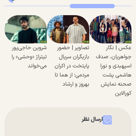
عکس |‌ نگار
تصاویر | حضور
شروین حاجی‌پور
جواهریان، صدف
بازیگران سریال
تیتراژ‌ «وحشی» را
اسپهبدی و نورا
پایتخت در اکران
می‌خواند
هاشمی پشت
مردمی؛ از هما تا
صحنه نمایش
بهروز و ارشاد
کورالاین
ارسال نظر