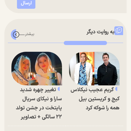
به روایت دیگر
گریم عجیب نیکلاس
تغییر چهره شدید
کیج و کریستین بیل
سارا و نیکای سریال
همه را شوکه کرد
پایتخت در جشن تولد
۲۲ سالگی + تصاویر