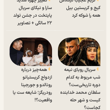
گریم عجیب نیکلاس
تغییر چهره شدید
کیج و کریستین بیل
سارا و نیکای سریال
همه را شوکه کرد
پایتخت در جشن تولد
۲۲ سالگی + تصاویر
سریال رویای نیمه
همه‌چیز درباره
شب مربوط به کدام
ازدواج کریستیانو
دوره تاریخی‌ست؟
رونالدو و جورجینا
سلطان محمد خدابنده
رودریگز؛ شایعه ست یا
کیست و شهر حله
واقعیت؟!
کجاست؟