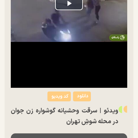
Play
Video
دانلود
کد ویدیو
ویدئو | سرقت وحشیانه گوشواره زن جوان
در محله شوشِ تهران