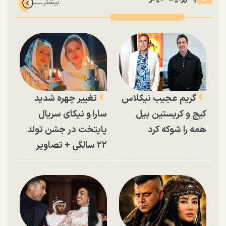
گریم عجیب نیکلاس
تغییر چهره شدید
کیج و کریستین بیل
سارا و نیکای سریال
همه را شوکه کرد
پایتخت در جشن تولد
۲۲ سالگی + تصاویر