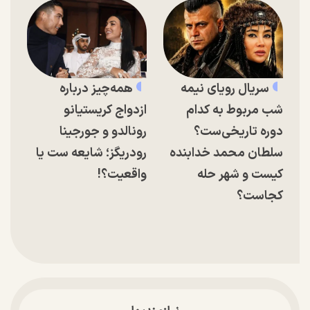
سریال رویای نیمه
همه‌چیز درباره
شب مربوط به کدام
ازدواج کریستیانو
دوره تاریخی‌ست؟
رونالدو و جورجینا
سلطان محمد خدابنده
رودریگز؛ شایعه ست یا
کیست و شهر حله
واقعیت؟!
کجاست؟