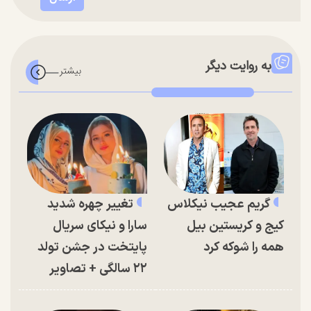
به روایت دیگر
گریم عجیب نیکلاس
تغییر چهره شدید
کیج و کریستین بیل
سارا و نیکای سریال
همه را شوکه کرد
پایتخت در جشن تولد
۲۲ سالگی + تصاویر