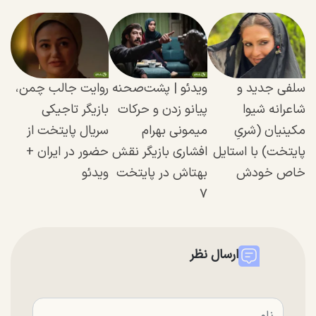
سلفی جدید و
ویدئو | پشت‌صحنه
روایت جالب چمن،
شاعرانه شیوا
پیانو زدن و حرکات
بازیگر تاجیکی
مکینیان (شریِ
میمونی بهرام
سریال پایتخت از
پایتخت) با استایل
افشاری بازیگر نقش
حضور در ایران +
خاص خودش
بهتاش در پایتخت
ویدئو
۷
ارسال نظر