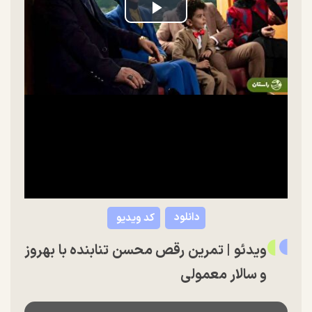
Play
Video
دانلود
کد ویدیو
ویدئو | تمرین رقص محسن تنابنده با بهروز
و سالار معمولی