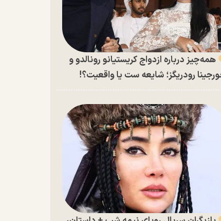
همه‌چیز درباره ازدواج کریستیانو رونالدو و
رجینا رودریگز؛ شایعه ست یا واقعیت؟!
بازیگران سریال رویای نیمه شب + داستان،