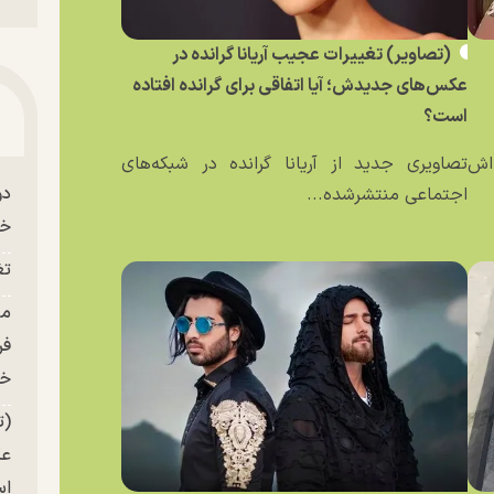
(تصاویر) تغییرات عجیب آریانا گرانده در
عکس‌های جدیدش؛ آیا اتفاقی برای گرانده افتاده
است؟
ه‌اش
تصاویری جدید از آریانا گرانده در شبکه‌های
دو
اجتماعی منتشرشده...
خو
تغ
فر
خر
(ت
عک
ا