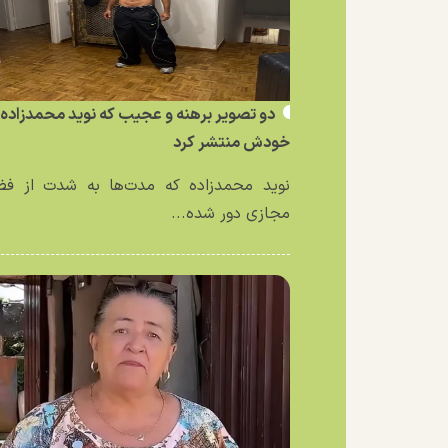
دو تصویر برهنه و عجیب که نوید محمدزاده ا
خودش منتشر کرد
نوید محمدزاده که مدت‌ها به شدت از فض
مجازی دور شده...