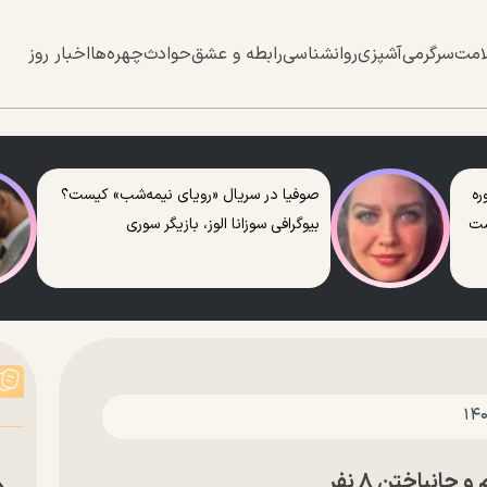
امت
سرگرمی
آشپزی
روانشناسی
رابطه و عشق
حوادث
چهره‌ها
اخبار روز
ره
صوفیا در سریال «رویای نیمه‌شب» کیست؟
ست
بیوگرافی سوزانا الوز، بازیگر سوری
انباختن ۸ نفر