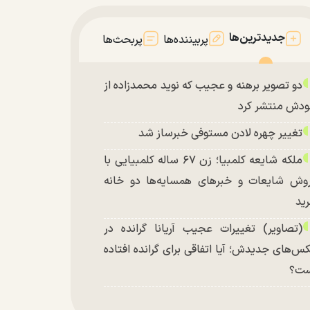
جدیدترین‌ها
پربیننده‌ها
پربحث‌ها
دو تصویر برهنه و عجیب که نوید محمدزاده از
دش منتشر کرد
تغییر چهره لادن مستوفی خبرساز شد
ملکه شایعه کلمبیا؛ زن ۶۷ ساله کلمبیایی با
وش شایعات و خبر‌های همسایه‌ها دو خانه
ید
(تصاویر) تغییرات عجیب آریانا گرانده در
س‌های جدیدش؛ آیا اتفاقی برای گرانده افتاده
ست؟