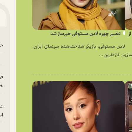
ز
تغییر چهره لادن مستوفی خبرساز شد
خو
لادن مستوفی، بازیگر شناخته‌شده سینمای ایران،
ای
در تازه‌ترین...
فر
خر
عک
ا