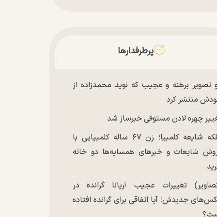
پرطرفدارها
 تصویر برهنه و عجیب که نوید محمدزاده از
دش منتشر کرد
ییر چهره لادن مستوفی خبرساز شد
ملکه شایعه کلمبیا؛ زن ۶۷ ساله کلمبیایی با
وش شایعات و خبر‌های همسایه‌ها دو خانه
ید
صاویر) تغییرات عجیب آریانا گرانده در
س‌های جدیدش؛ آیا اتفاقی برای گرانده افتاده
ست؟