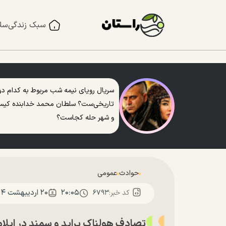
سبک زندگی
سل
سریال رویای نیمه شب مربوط به کدام دو
تاریخی‌ست؟ سلطان محمد خدابنده کی
و شهر حله کجاست؟
حوادث
عمومی
۲۰:۰۵
۲۰ ارديبهشت ۱۴۰۴
کد خبر:
۶۷۹۳
تصادف هولناک پراید و سمند در ایلام و ج