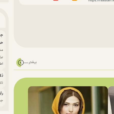
حو
بر
اط
زی
زی‌
راز
جدی