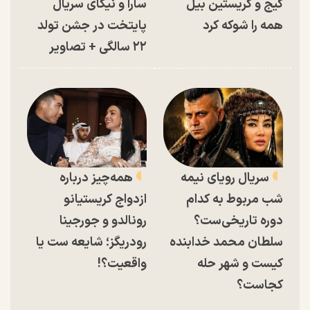
کیج و کریستین بیل
سارا و نیکای سریال
همه را شوکه کرد
پایتخت در جشن تولد
۲۲ سالگی + تصاویر
سریال رویای نیمه
همه‌چیز درباره
شب مربوط به کدام
ازدواج کریستیانو
دوره تاریخی‌ست؟
رونالدو و جورجینا
سلطان محمد خدابنده
رودریگز؛ شایعه ست یا
کیست و شهر حله
واقعیت؟!
کجاست؟