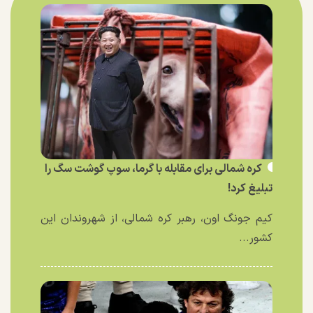
کره شمالی برای مقابله با گرما، سوپ گوشت سگ را
تبلیغ کرد!
کیم جونگ اون، رهبر کره شمالی، از شهروندان این
کشور...