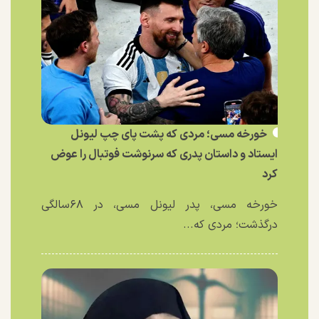
خورخه مسی؛ مردی که پشت پای چپ لیونل
ایستاد و داستان پدری که سرنوشت فوتبال را عوض
کرد
خورخه مسی، پدر لیونل مسی، در ۶۸سالگی
درگذشت؛ مردی که...