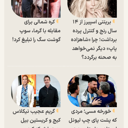
بریتنی اسپیرز از ۱۴
کره شمالی برای
سال رنج و کنترل پرده
مقابله با گرما، سوپ
برداشت؛ چرا «شاهزاده
گوشت سگ را تبلیغ کرد!
پاپ» دیگر نمی‌خواهد
به صحنه برگردد؟
خورخه مسی؛ مردی
گریم عجیب نیکلاس
که پشت پای چپ لیونل
کیج و کریستین بیل