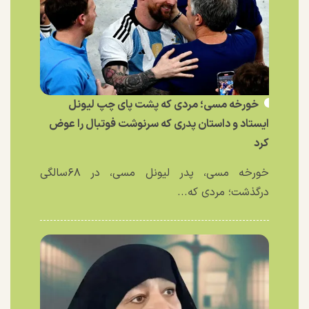
خورخه مسی؛ مردی که پشت پای چپ لیونل
ایستاد و داستان پدری که سرنوشت فوتبال را عوض
کرد
خورخه مسی، پدر لیونل مسی، در ۶۸سالگی
درگذشت؛ مردی که...