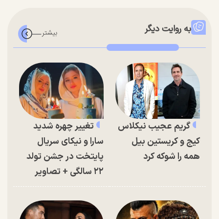
به روایت دیگر
گریم عجیب نیکلاس
تغییر چهره شدید
کیج و کریستین بیل
سارا و نیکای سریال
همه را شوکه کرد
پایتخت در جشن تولد
۲۲ سالگی + تصاویر