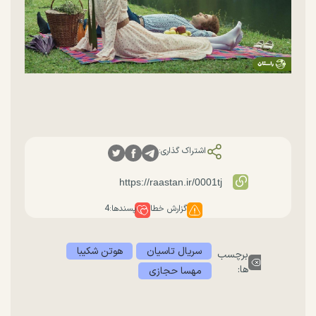
اشتراک گذاری:
گزارش خطا
پسندها:
4
سریال تاسیان
هوتن شکیبا
برچسب
ها:
مهسا حجازی