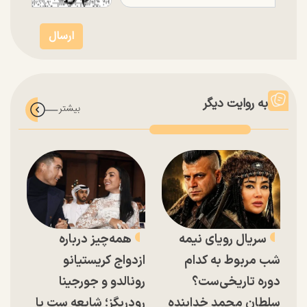
به روایت دیگر
سریال رویای نیمه
همه‌چیز درباره
شب مربوط به کدام
ازدواج کریستیانو
دوره تاریخی‌ست؟
رونالدو و جورجینا
سلطان محمد خدابنده
رودریگز؛ شایعه ست یا