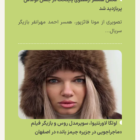
عکس همسر ارسطوی پایتخت در جشن تولدش
پربازدید شد
تصویری از مونا فائزپور، همسر احمد مهرانفر بازیگر
سریال...
اولگا لاورنتیوا، سوپرمدل روس و بازیگر فیلم
«ماجراجویی در جزیره جیمز باند» در اصفهان