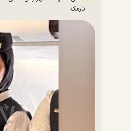
نارمک