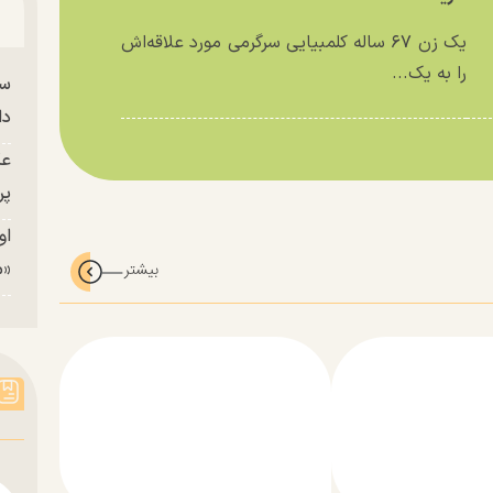
یک زن ۶۷ ساله کلمبیایی سرگرمی مورد علاقه‌اش
را به یک...
سا
دا
عک
پر
او
«م