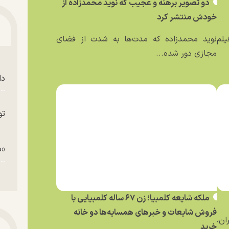
دو تصویر برهنه و عجیب که نوید محمدزاده از
خودش منتشر کرد
یلم
نوید محمدزاده که مدت‌ها به شدت از فضای
مجازی دور شده...
دا
تو
«م
ملکه شایعه کلمبیا؛ زن ۶۷ ساله کلمبیایی با
فروش شایعات و خبر‌های همسایه‌ها دو خانه
ان،
خرید