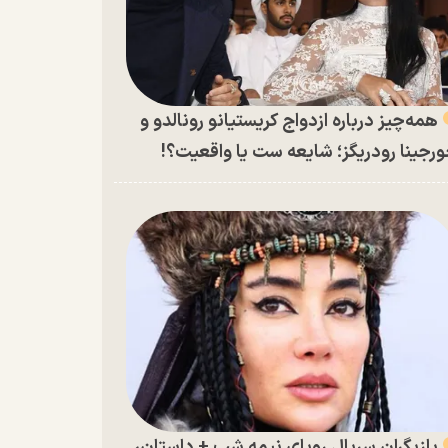
همه‌چیز درباره ازدواج کریستیانو رونالدو و
رجینا رودریگز؛ شایعه ست یا واقعیت؟!
بازیگران سریال رویای نیمه شب + داستان،