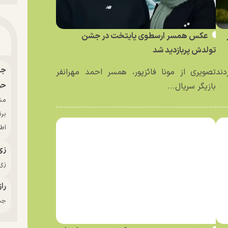
عکس همسر ارسطوی پایتخت در جشن
تولدش پربازدید شد
دند
تصویری از مونا فائزپور، همسر احمد مهرانفر
حو
بازیگر سریال...
بر
اط
زی
زی‌
راز
جدی