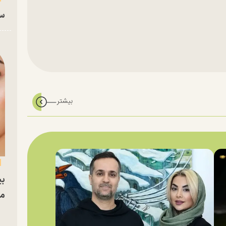
سا
بی
مج