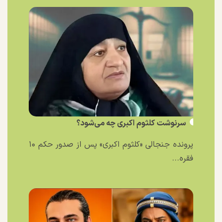
سرنوشت کلثوم اکبری چه می‌شود؟
پرونده جنجالی «کلثوم اکبری» پس از صدور حکم ۱۰
فقره...