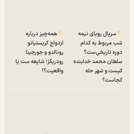
سریال رویای نیمه
همه‌چیز درباره
شب مربوط به کدام
ازدواج کریستیانو
دوره تاریخی‌ست؟
رونالدو و جورجینا
سلطان محمد خدابنده
رودریگز؛ شایعه ست یا
کیست و شهر حله
واقعیت؟!
کجاست؟