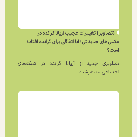
(تصاویر) تغییرات عجیب آریانا گرانده در
عکس‌های جدیدش؛ آیا اتفاقی برای گرانده افتاده
است؟
تصاویری جدید از آریانا گرانده در شبکه‌های
اجتماعی منتشرشده...