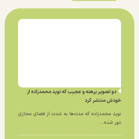
دو تصویر برهنه و عجیب که نوید محمدزاده از
خودش منتشر کرد
نوید محمدزاده که مدت‌ها به شدت از فضای مجازی
دور شده...