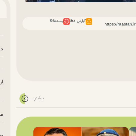
گزارش خطا
پسندها:
0
در
از
من
خز