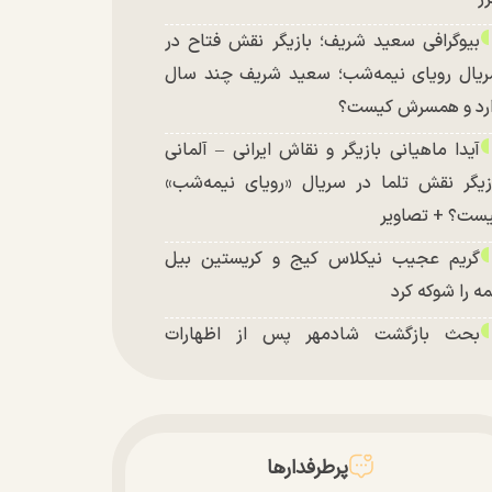
بیوگرافی سعید شریف؛ بازیگر نقش فتاح در
یال رویای نیمه‌شب؛ سعید شریف چند سال
رد و همسرش کیست؟
آیدا ماهیانی بازیگر و نقاش ایرانی – آلمانی
زیگر نقش تلما در سریال «رویای نیمه‌شب»
ست؟ + تصاویر
گریم عجیب نیکلاس کیج و کریستین بیل
ه را شوکه کرد
بحث بازگشت شادمهر پس از اظهارات
شکیان داغ شد!
تغییر چهره شدید سارا و نیکای سریال
تخت در جشن تولد ۲۲ سالگی + تصاویر
پرطرفدارها
توافق با آمریکا در انتظار تایید نهایی شعام؟