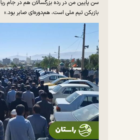
سن پایین من در رده بزرگسالان هم‌ در جام ری
بازیکن تیم ملی است، هم‌دوره‌ای صابر بود.»