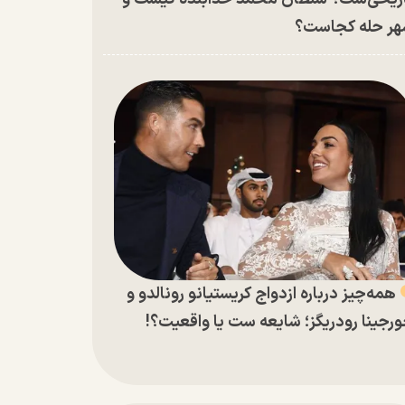
ر حله کجاست؟
همه‌چیز درباره ازدواج کریستیانو رونالدو و
رجینا رودریگز؛ شایعه ست یا واقعیت؟!