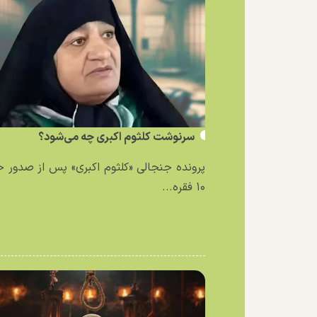
سرنوشت کلثوم اکبری چه می‌شود؟
پرونده جنجالی «کلثوم اکبری» پس از صدور 
۱۰ فقره...