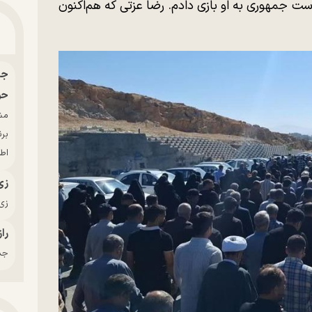
است جمهوری به او بازی دادم. رضا عزتی که هم‌اکنون
حو
بر
اط
زی
زی‌
راز
جدی