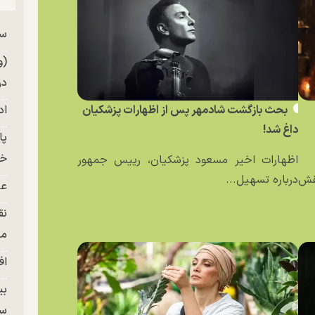
سر
من
(و
در
بحث بازگشت شادمهر پس از اظهارات پزشکیان
اد
داغ شد!
خز
اظهارات اخیر مسعود پزشکیان، رییس جمهور
نقش
درباره تسهیل...
عل
نق
من
اف
بی
سر