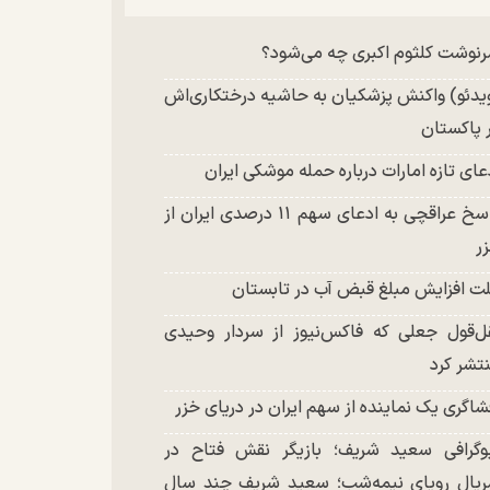
چند تصویر بسیار زیبا و جدید از هدیه تهرانی
نوشت کلثوم اکبری چه می‌شود؟
تشر شد
یدئو) واکنش پزشکیان به حاشیه درختکاری‌اش
 پاکستان
عای تازه امارات درباره حمله موشکی ایران
پاسخ عراقچی به ادعای سهم ۱۱ درصدی ایران از
ر
ت افزایش مبلغ قبض آب در تابستان
ل‌قول جعلی که فاکس‌نیوز از سردار وحیدی
تشر کرد
شاگری یک نماینده از سهم ایران در دریای خزر
وگرافی سعید شریف؛ بازیگر نقش فتاح در
یال رویای نیمه‌شب؛ سعید شریف چند سال