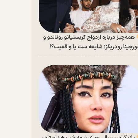
همه‌چیز درباره ازدواج کریستیانو رونالدو و
رجینا رودریگز؛ شایعه ست یا واقعیت؟!
بازیگران سریال رویای نیمه شب + داستان،