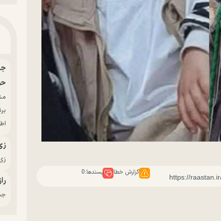
حو
بر
اط
زی
زی‌
گزارش خطا
پسندها:
0
راز
جدی