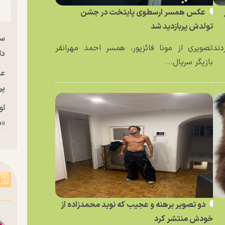
عکس همسر ارسطوی پایتخت در جشن
تولدش پربازدید شد
سا
دند
تصویری از مونا فائزپور، همسر احمد مهرانفر
دا
بازیگر سریال...
عک
پر
او
«م
دو تصویر برهنه و عجیب که نوید محمدزاده از
خودش منتشر کرد