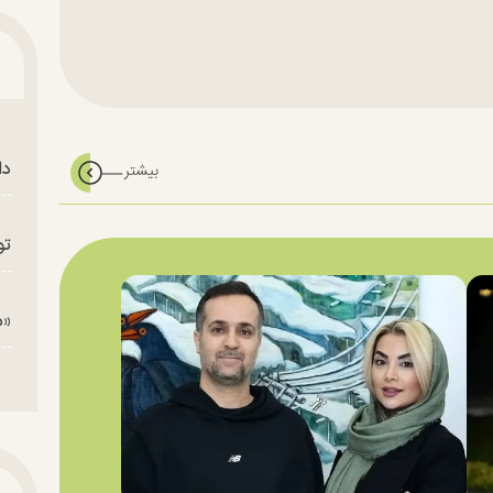
دا
تو
«م