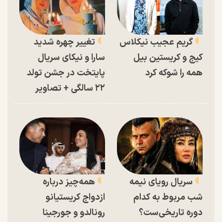
گریم عجیب نیکلاس
تغییر چهره شدید
کیج و کریستین بیل
سارا و نیکای سریال
همه را شوکه کرد
پایتخت در جشن تولد
۲۲ سالگی + تصاویر
سریال رویای نیمه
همه‌چیز درباره
شب مربوط به کدام
ازدواج کریستیانو
دوره تاریخی‌ست؟
رونالدو و جورجینا