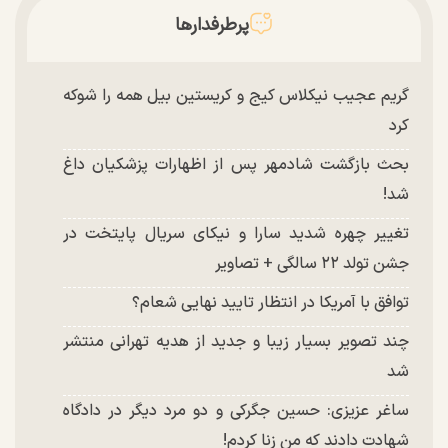
پرطرفدارها
گریم عجیب نیکلاس کیج و کریستین بیل همه را شوکه
کرد
بحث بازگشت شادمهر پس از اظهارات پزشکیان داغ
شد!
تغییر چهره شدید سارا و نیکای سریال پایتخت در
جشن تولد ۲۲ سالگی + تصاویر
توافق با آمریکا در انتظار تایید نهایی شعام؟
چند تصویر بسیار زیبا و جدید از هدیه تهرانی منتشر
شد
ساغر عزیزی: حسین جگرکی و دو مرد دیگر در دادگاه
شهادت دادند که من زنا کردم!