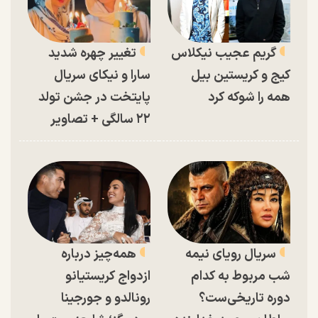
گریم عجیب نیکلاس
تغییر چهره شدید
کیج و کریستین بیل
سارا و نیکای سریال
همه را شوکه کرد
پایتخت در جشن تولد
۲۲ سالگی + تصاویر
سریال رویای نیمه
همه‌چیز درباره
شب مربوط به کدام
ازدواج کریستیانو
دوره تاریخی‌ست؟
رونالدو و جورجینا