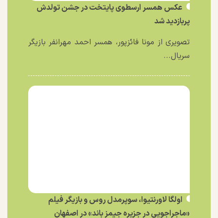
عکس همسر ارسطوی پایتخت در جشن تولدش
پربازدید شد
تصویری از مونا فائزپور، همسر احمد مهرانفر بازیگر
سریال...
اولگا لاورنتیوا، سوپرمدل روس و بازیگر فیلم
«ماجراجویی در جزیره جیمز باند» در اصفهان