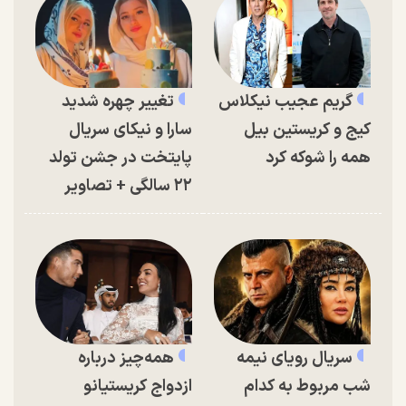
گریم عجیب نیکلاس
تغییر چهره شدید
کیج و کریستین بیل
سارا و نیکای سریال
همه را شوکه کرد
پایتخت در جشن تولد
۲۲ سالگی + تصاویر
سریال رویای نیمه
همه‌چیز درباره
شب مربوط به کدام
ازدواج کریستیانو