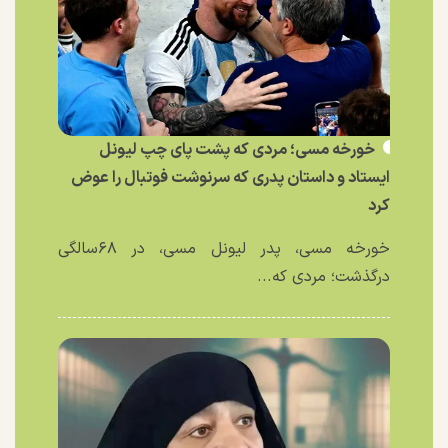
خورخه مسی؛ مردی که پشت پای چپ لیونل
ایستاد و داستان پدری که سرنوشت فوتبال را عوض
کرد
خورخه مسی، پدر لیونل مسی، در ۶۸سالگی
درگذشت؛ مردی که...