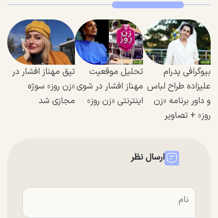
بیوگرافی پدرام
تحلیل موقعیت
تپق مهناز افشار در
علیزاده طراح لباس
مهناز افشار در شوی
«زن روز» سوژه
و داور برنامه «زن
اینترنتی «زن روز»
مجازی شد
روز» + تصاویر
ارسال نظر