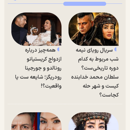
سریال رویای نیمه
همه‌چیز درباره
شب مربوط به کدام
ازدواج کریستیانو
دوره تاریخی‌ست؟
رونالدو و جورجینا
سلطان محمد خدابنده
رودریگز؛ شایعه ست یا
کیست و شهر حله
واقعیت؟!
کجاست؟