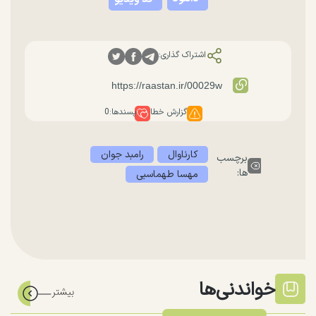
اشتراک گذاری:
گزارش خطا
پسندها:
0
کارناوال
رامبد جوان
برچسب
ها:
مهسا طهماسبی
خواندنی‌ها