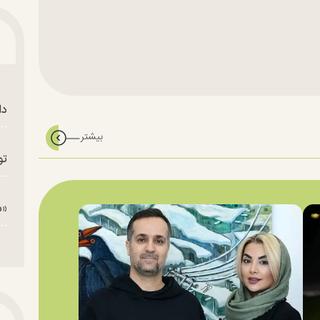
دا
تو
«م