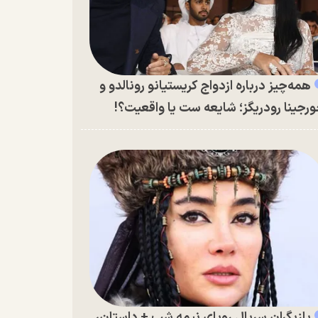
همه‌چیز درباره ازدواج کریستیانو رونالدو و
رجینا رودریگز؛ شایعه ست یا واقعیت؟!
بازیگران سریال رویای نیمه شب + داستان،