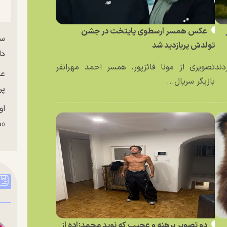
عکس همسر ارسطوی پایتخت در جشن
سا
تولدش پربازدید شد
دا
دند
تصویری از مونا فائزپور، همسر احمد مهرانفر
عک
بازیگر سریال...
پر
او
«م
دو تصویر برهنه و عجیب که نوید محمدزاده از