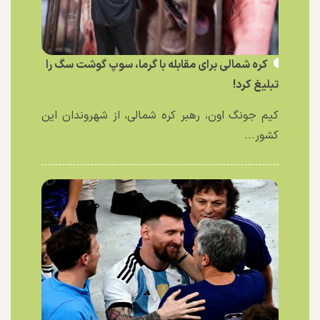
کره شمالی برای مقابله با گرما، سوپ گوشت سگ را
تبلیغ کرد!
کیم جونگ اون، رهبر کره شمالی، از شهروندان این
کشور...