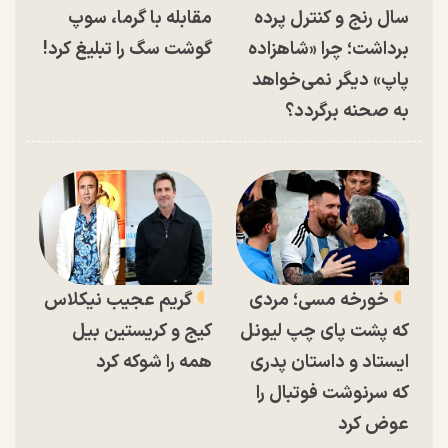
سال رنج و کنترل پرده
مقابله با گرما، سوپ
برداشت؛ چرا «شاهزاده
گوشت سگ را تبلیغ کرد!
پاپ» دیگر نمی‌خواهد
به صحنه برگردد؟
خورخه مسی؛ مردی
گریم عجیب نیکلاس
که پشت پای چپ لیونل
کیج و کریستین بیل
ایستاد و داستان پدری
همه را شوکه کرد
که سرنوشت فوتبال را
عوض کرد