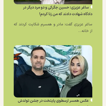
ساغر عزیزی: حسین جگرکی و دو مرد دیگر در
دادگاه شهادت دادند که من زنا کردم!
ساغر عزیزی گفت: مادر و همسرم شکایت کردند که
از خانه...
عکس همسر ارسطوی پایتخت در جشن تولدش