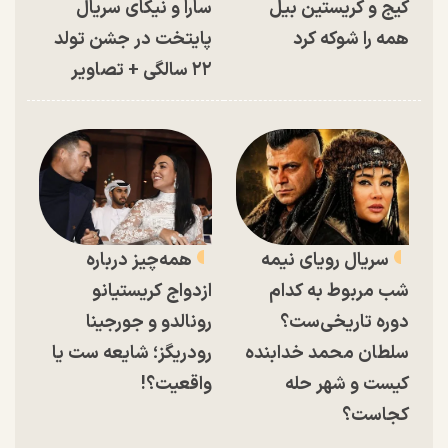
کیج و کریستین بیل
سارا و نیکای سریال
همه را شوکه کرد
پایتخت در جشن تولد
۲۲ سالگی + تصاویر
سریال رویای نیمه
همه‌چیز درباره
شب مربوط به کدام
ازدواج کریستیانو
دوره تاریخی‌ست؟
رونالدو و جورجینا
سلطان محمد خدابنده
رودریگز؛ شایعه ست یا
کیست و شهر حله
واقعیت؟!
کجاست؟