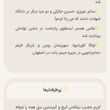
شد
ساغر عزیزی: حسین جگرکی و دو مرد دیگر در دادگاه
شهادت دادند که من زنا کردم!
عکس همسر ارسطوی پایتخت در جشن تولدش
پربازدید شد
اولگا لاورنتیوا، سوپرمدل روس و بازیگر فیلم
«ماجراجویی در جزیره جیمز باند» در اصفهان
پرطرفدارها
گریم عجیب نیکلاس کیج و کریستین بیل همه را شوکه