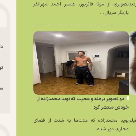
دند
تصویری از مونا فائزپور، همسر احمد مهرانفر
بازیگر سریال...
دا
تو
«م
دو تصویر برهنه و عجیب که نوید محمدزاده از
خودش منتشر کرد
یلم
نوید محمدزاده که مدت‌ها به شدت از فضای
مجازی دور شده...