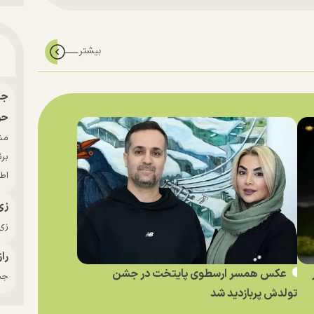
حو
بر
اط
زی
زی‌
راز
عکس همسر ارسطوی پایتخت در جشن
جدی
تولدش پربازدید شد