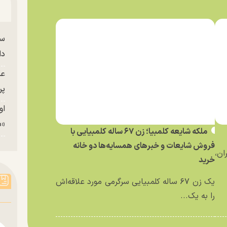
سا
دا
عک
پر
او
«م
ملکه شایعه کلمبیا؛ زن ۶۷ ساله کلمبیایی با
فروش شایعات و خبر‌های همسایه‌ها دو خانه
ان،
خرید
یک زن ۶۷ ساله کلمبیایی سرگرمی مورد علاقه‌اش
را به یک...