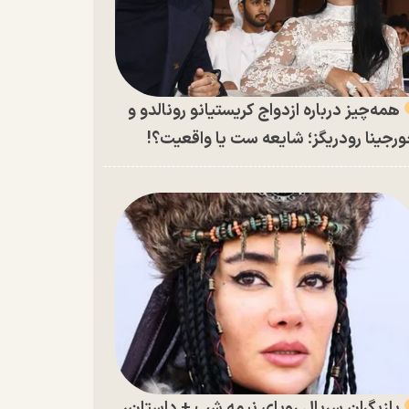
همه‌چیز درباره ازدواج کریستیانو رونالدو و
رجینا رودریگز؛ شایعه ست یا واقعیت؟!
بازیگران سریال رویای نیمه شب + داستان،