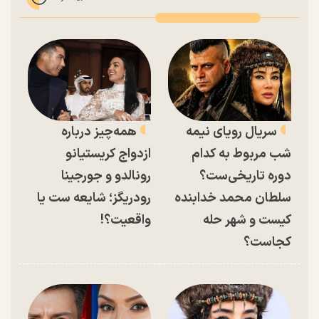
سریال رویای نیمه
همه‌چیز درباره
شب مربوط به کدام
ازدواج کریستیانو
دوره تاریخی‌ست؟
رونالدو و جورجینا
سلطان محمد خدابنده
رودریگز؛ شایعه ست یا
کیست و شهر حله
واقعیت؟!
کجاست؟