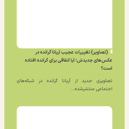
(تصاویر) تغییرات عجیب آریانا گرانده در
عکس‌های جدیدش؛ آیا اتفاقی برای گرانده افتاده
است؟
تصاویری جدید از آریانا گرانده در شبکه‌های
اجتماعی منتشرشده...