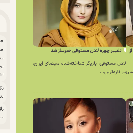
حو
ز
تغییر چهره لادن مستوفی خبرساز شد
لادن مستوفی، بازیگر شناخته‌شده سینمای ایران،
بر
ای
در تازه‌ترین...
اط
زی
زی‌
راز
جدی