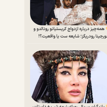
همه‌چیز درباره ازدواج کریستیانو رونالدو و
رجینا رودریگز؛ شایعه ست یا واقعیت؟!
بازیگران سریال رویای نیمه شب + داستان،