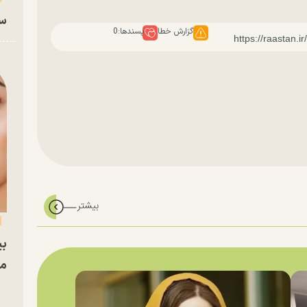
سا
گزارش خطا
پسندها:
0
بی
مج