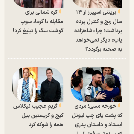
بریتنی اسپیرز از ۱۴
کره شمالی برای
سال رنج و کنترل پرده
مقابله با گرما، سوپ
برداشت؛ چرا «شاهزاده
گوشت سگ را تبلیغ کرد!
پاپ» دیگر نمی‌خواهد
به صحنه برگردد؟
خورخه مسی؛ مردی
گریم عجیب نیکلاس
که پشت پای چپ لیونل
کیج و کریستین بیل
ایستاد و داستان پدری
همه را شوکه کرد