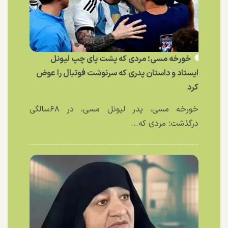
خورخه مسی؛ مردی که پشت پای چپ لیونل
ایستاد و داستان پدری که سرنوشت فوتبال را عوض
کرد
خورخه مسی، پدر لیونل مسی، در ۶۸سالگی
درگذشت؛ مردی که...