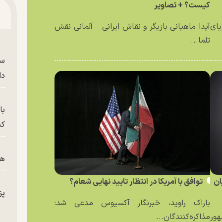
کیست؟ + تصاویر
یای
آیدا ماهیانی بازیگر و نقاش ایرانی – آلمانی نقش
تلما...
سر
دا
با
کی
هم
ان
توافق با آمریکا در انتظار تایید نهایی شعام؟
پز
باراک راوید، خبرنگار آکسیوس مدعی شد:
ور
مذاکره‌کنندگان...