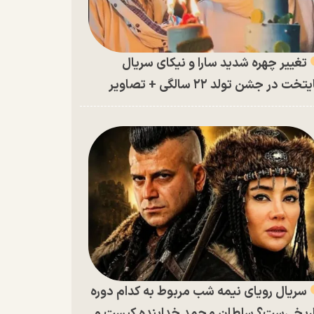
تغییر چهره شدید سارا و نیکای سریال
تخت در جشن تولد ۲۲ سالگی + تصاویر
سریال رویای نیمه شب مربوط به کدام دوره
ریخی‌ست؟ سلطان محمد خدابنده کیست و