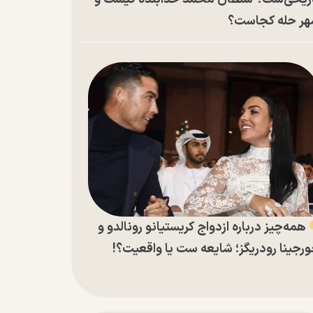
ر حله کجاست؟
همه‌چیز درباره ازدواج کریستیانو رونالدو و
رجینا رودریگز؛ شایعه ست یا واقعیت؟!