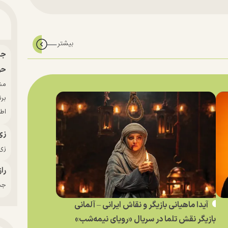
حو
بر
اط
زی
زی‌
راز
جدی
آیدا ماهیانی بازیگر و نقاش ایرانی – آلمانی
بازیگر نقش تلما در سریال «رویای نیمه‌شب»