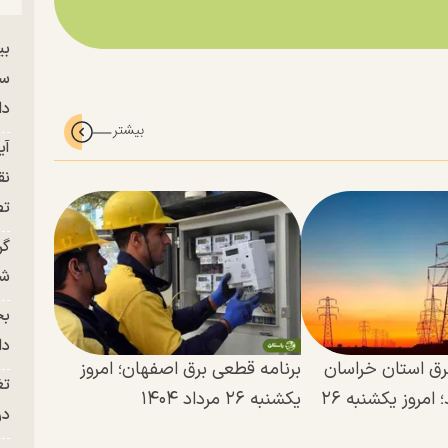
بی
سر
دا
آی
نق
تص
گر
شو
بح
دا
رق استان خراسان
برنامه قطعی برق اصفهان؛ امروز
تغ
رضوی و مشهد؛ امروز یکشنبه ۲۶
یکشنبه ۲۶ مرداد ۱۴۰۴
در ج