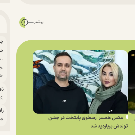
حو
بر
اط
زی
زی‌
راز
عکس همسر ارسطوی پایتخت در جشن
جدی
تولدش پربازدید شد