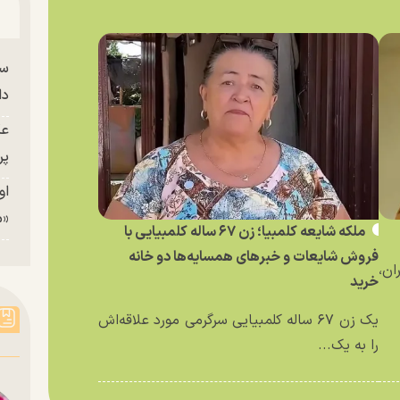
سا
دا
عک
پر
او
«م
ملکه شایعه کلمبیا؛ زن ۶۷ ساله کلمبیایی با
فروش شایعات و خبر‌های همسایه‌ها دو خانه
ان،
خرید
یک زن ۶۷ ساله کلمبیایی سرگرمی مورد علاقه‌اش
را به یک...