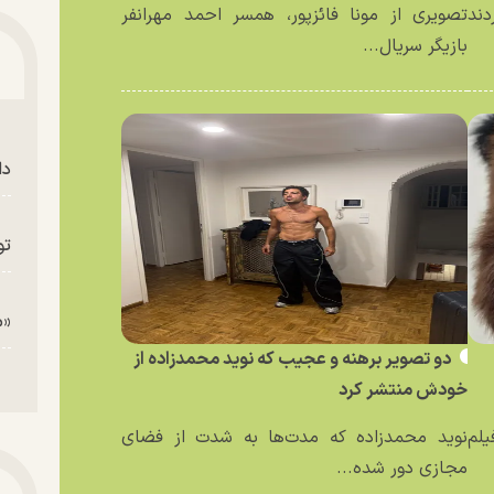
دند
تصویری از مونا فائزپور، همسر احمد مهرانفر
بازیگر سریال...
دا
تو
«م
دو تصویر برهنه و عجیب که نوید محمدزاده از
خودش منتشر کرد
یلم
نوید محمدزاده که مدت‌ها به شدت از فضای
مجازی دور شده...