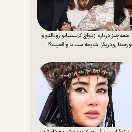
همه‌چیز درباره ازدواج کریستیانو رونالدو و
رجینا رودریگز؛ شایعه ست یا واقعیت؟!
بازیگران سریال رویای نیمه شب + داستان،