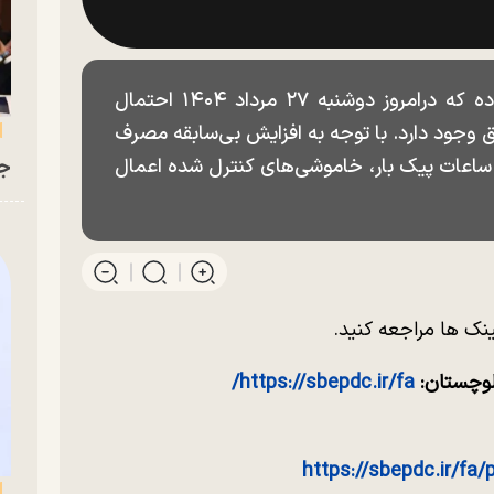
شرکت توزیع نیروی برق استان هشدار داده که درامروز دوشنبه ۲۷ مرداد ۱۴۰۴ احتمال
 وجود دارد. با توجه به افزایش بی‌سابقه مصرف
 ساعات پیک بار، خاموشی‌های کنترل شده اعمال
جو
نک ها مراجعه کنید.
لوچستان:
https://sbepdc.ir/fa/
https://sbepdc.ir/fa