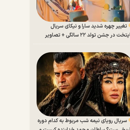
تغییر چهره شدید سارا و نیکای سریال
تخت در جشن تولد ۲۲ سالگی + تصاویر
سریال رویای نیمه شب مربوط به کدام دوره
ریخی‌ست؟ سلطان محمد خدابنده کیست و