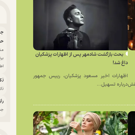
حو
بحث بازگشت شادمهر پس از اظهارات پزشکیان
بر
داغ شد!
اط
اظهارات اخیر مسعود پزشکیان، رییس جمهور
زی
نقش
درباره تسهیل...
زی‌
راز
جدی