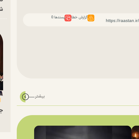
شه
گزارش خطا
پسندها:
0
جو