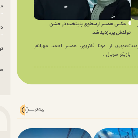
من
عکس همسر ارسطوی پایتخت در جشن
دا
تولدش پربازدید شد
دند
تصویری از مونا فائزپور، همسر احمد مهرانفر
تو
بازیگر سریال...
«م