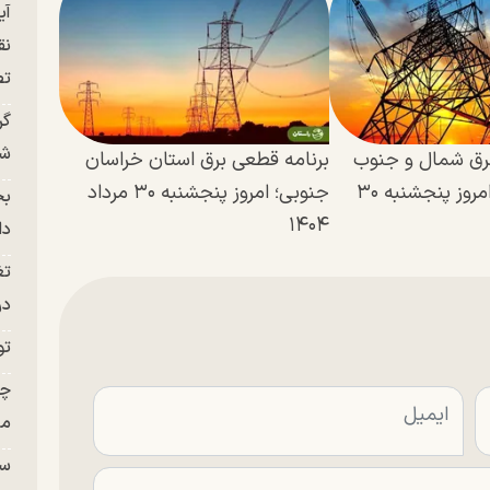
آی
نق
تص
گر
شو
برق شمال و جنوب
برنامه قطعی برق استان خراسان
استان کرمان؛ امروز پنجشنبه ۳۰
جنوبی؛ امروز پنجشنبه ۳۰ مرداد
بح
۱۴۰۴
دا
تغ
در ج
تو
چن
من
سا