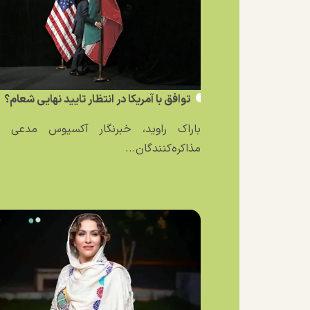
توافق با آمریکا در انتظار تایید نهایی شعام؟
باراک راوید، خبرنگار آکسیوس مدعی ش
مذاکره‌کنندگان...