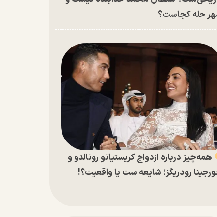
ر حله کجاست؟
همه‌چیز درباره ازدواج کریستیانو رونالدو و
رجینا رودریگز؛ شایعه ست یا واقعیت؟!