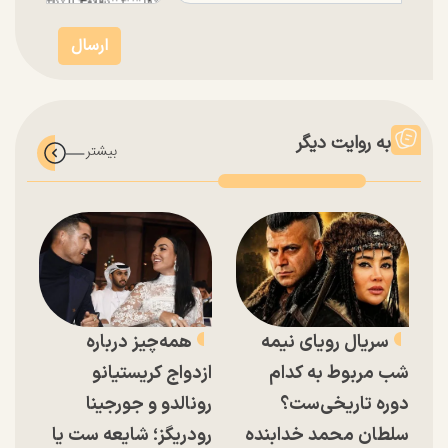
به روایت دیگر
سریال رویای نیمه
همه‌چیز درباره
شب مربوط به کدام
ازدواج کریستیانو
دوره تاریخی‌ست؟
رونالدو و جورجینا
سلطان محمد خدابنده
رودریگز؛ شایعه ست یا