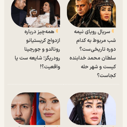
سریال رویای نیمه
همه‌چیز درباره
شب مربوط به کدام
ازدواج کریستیانو
دوره تاریخی‌ست؟
رونالدو و جورجینا
سلطان محمد خدابنده
رودریگز؛ شایعه ست یا
کیست و شهر حله
واقعیت؟!
کجاست؟