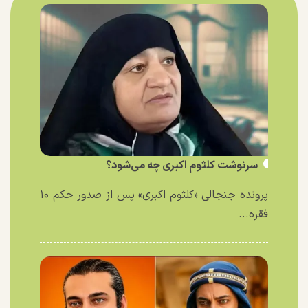
سرنوشت کلثوم اکبری چه می‌شود؟
پرونده جنجالی «کلثوم اکبری» پس از صدور حکم ۱۰
فقره...