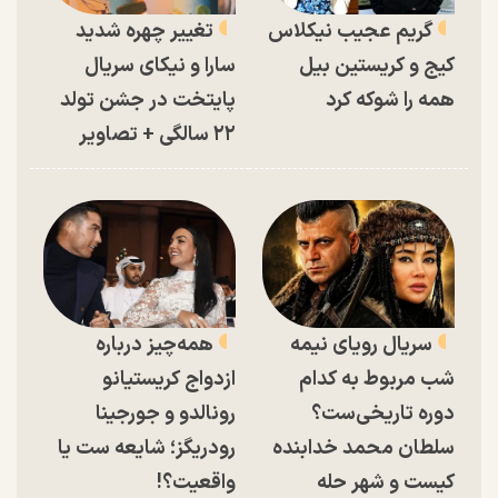
گریم عجیب نیکلاس
تغییر چهره شدید
کیج و کریستین بیل
سارا و نیکای سریال
همه را شوکه کرد
پایتخت در جشن تولد
۲۲ سالگی + تصاویر
سریال رویای نیمه
همه‌چیز درباره
شب مربوط به کدام
ازدواج کریستیانو
دوره تاریخی‌ست؟
رونالدو و جورجینا
سلطان محمد خدابنده
رودریگز؛ شایعه ست یا
کیست و شهر حله
واقعیت؟!