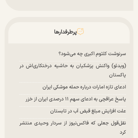
تغییر چهره شدید سارا و نیکای سریال پایتخت در
جشن تولد ۲۲ سالگی + تصاویر
توافق با آمریکا در انتظار تایید نهایی شعام؟
پرطرفدارها
چند تصویر بسیار زیبا و جدید از هدیه تهرانی منتشر
شد
سرنوشت کلثوم اکبری چه می‌شود؟
(ویدئو) واکنش پزشکیان به حاشیه درختکاری‌اش در
پاکستان
ادعای تازه امارات درباره حمله موشکی ایران
پاسخ عراقچی به ادعای سهم ۱۱ درصدی ایران از خزر
علت افزایش مبلغ قبض آب در تابستان
نقل‌قول جعلی که فاکس‌نیوز از سردار وحیدی منتشر
کرد