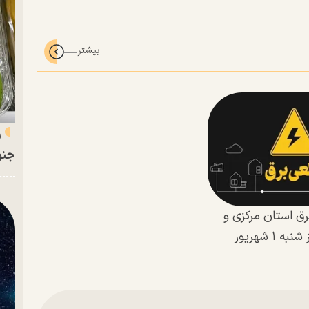
ر
جنو
رق استان مرکزی و
شهر اراک؛ امروز شنبه ۱ شهریور