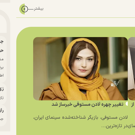
حو
بر
اط
زی
زی‌
ز
تغییر چهره لادن مستوفی خبرساز شد
راز
لادن مستوفی، بازیگر شناخته‌شده سینمای ایران،
جدی
ای
در تازه‌ترین...