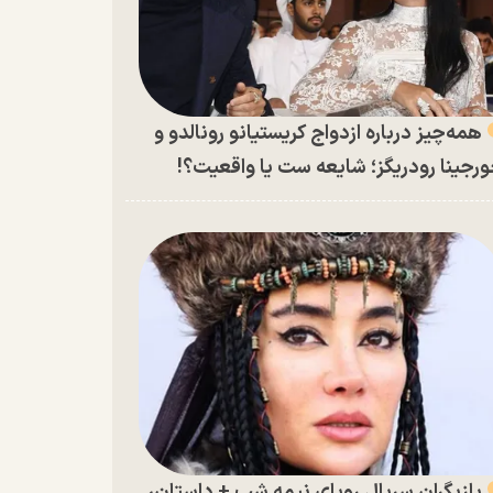
همه‌چیز درباره ازدواج کریستیانو رونالدو و
رجینا رودریگز؛ شایعه ست یا واقعیت؟!
بازیگران سریال رویای نیمه شب + داستان،