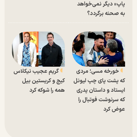
پاپ» دیگر نمی‌خواهد
به صحنه برگردد؟
خورخه مسی؛ مردی
گریم عجیب نیکلاس
که پشت پای چپ لیونل
کیج و کریستین بیل
ایستاد و داستان پدری
همه را شوکه کرد
که سرنوشت فوتبال را
عوض کرد