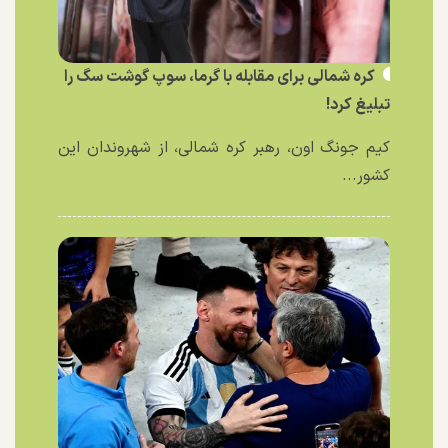
کره شمالی برای مقابله با گرما، سوپ گوشت سگ را
تبلیغ کرد!
کیم جونگ اون، رهبر کره شمالی، از شهروندان این
کشور...