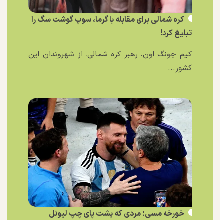
کره شمالی برای مقابله با گرما، سوپ گوشت سگ را
تبلیغ کرد!
کیم جونگ اون، رهبر کره شمالی، از شهروندان این
کشور...
خورخه مسی؛ مردی که پشت پای چپ لیونل