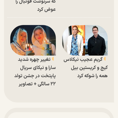
که سرنوشت فوتبال را
عوض کرد
گریم عجیب نیکلاس
تغییر چهره شدید
کیج و کریستین بیل
سارا و نیکای سریال
همه را شوکه کرد
پایتخت در جشن تولد
۲۲ سالگی + تصاویر