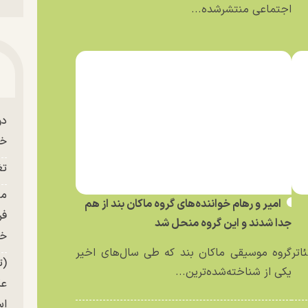
اجتماعی منتشرشده...
دو
خو
تغ
امیر و رهام خواننده‌های گروه ماکان بند از هم
فر
جدا شدند و این گروه منحل شد
خر
اتر
گروه موسیقی ماکان بند که طی سال‌های اخیر
(ت
یکی از شناخته‌شده‌ترین...
عک
ا