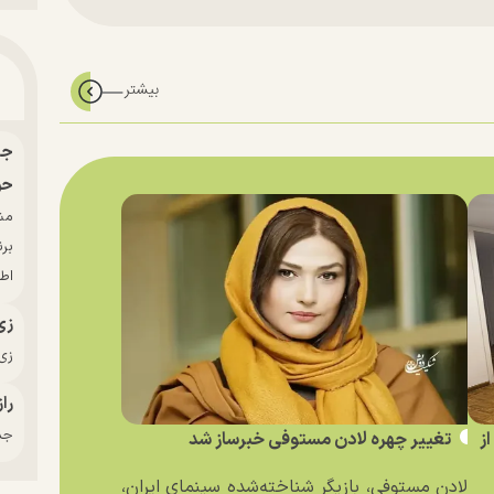
حو
بر
اط
زی
زی‌
راز
جدی
ز
تغییر چهره لادن مستوفی خبرساز شد
لادن مستوفی، بازیگر شناخته‌شده سینمای ایران،