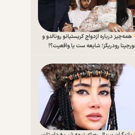
همه‌چیز درباره ازدواج کریستیانو رونالدو و
رجینا رودریگز؛ شایعه ست یا واقعیت؟!
بازیگران سریال رویای نیمه شب + داستان،