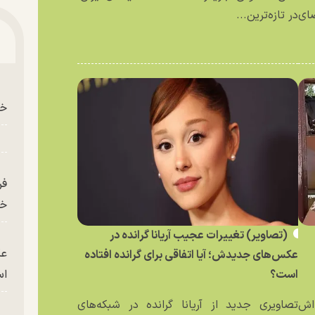
ای
در تازه‌ترین...
خو
فر
خر
(تصاویر) تغییرات عجیب آریانا گرانده در
عک
عکس‌های جدیدش؛ آیا اتفاقی برای گرانده افتاده
است؟
ا
ه‌اش
تصاویری جدید از آریانا گرانده در شبکه‌های