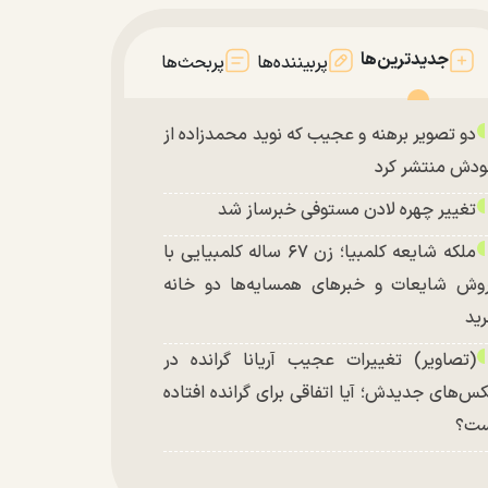
جدیدترین‌ها
پربیننده‌ها
پربحث‌ها
دو تصویر برهنه و عجیب که نوید محمدزاده از
دش منتشر کرد
تغییر چهره لادن مستوفی خبرساز شد
ملکه شایعه کلمبیا؛ زن ۶۷ ساله کلمبیایی با
وش شایعات و خبر‌های همسایه‌ها دو خانه
ید
(تصاویر) تغییرات عجیب آریانا گرانده در
س‌های جدیدش؛ آیا اتفاقی برای گرانده افتاده
ست؟