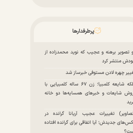
پرطرفدارها
 تصویر برهنه و عجیب که نوید محمدزاده از
دش منتشر کرد
ییر چهره لادن مستوفی خبرساز شد
ملکه شایعه کلمبیا؛ زن ۶۷ ساله کلمبیایی با
وش شایعات و خبر‌های همسایه‌ها دو خانه
ید
صاویر) تغییرات عجیب آریانا گرانده در
س‌های جدیدش؛ آیا اتفاقی برای گرانده افتاده
ست؟