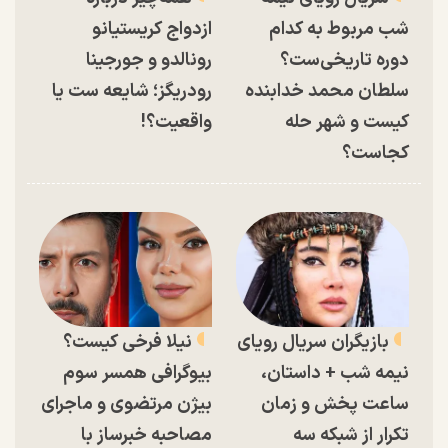
شب مربوط به کدام
ازدواج کریستیانو
دوره تاریخی‌ست؟
رونالدو و جورجینا
سلطان محمد خدابنده
رودریگز؛ شایعه ست یا
کیست و شهر حله
واقعیت؟!
کجاست؟
بازیگران سریال رویای
نیلا فرخی کیست؟
نیمه شب + داستان،
بیوگرافی همسر سوم
ساعت پخش و زمان
بیژن مرتضوی و ماجرای
تکرار از شبکه سه
مصاحبه خبرساز با